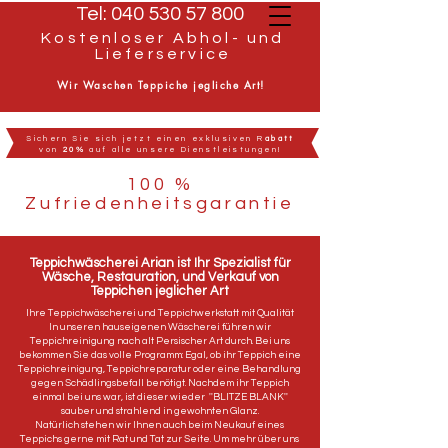
Tel:
040 530 57 800
Kostenloser Abhol- und
Lieferservice
Wir Waschen Teppiche jegliche Art!
Sichern Sie sich jetzt einen exklusiven R
abatt
von
20%
auf alle unsere Dienstleistungen!
100 %
Zufriedenheitsgarantie
Teppichwäscherei Arian ist Ihr Spezialist für
Wäsche, Restauration, und Verkauf von
Teppichen jeglicher Art
Ihre Teppichwäscherei und Teppichwerkstatt mit Qualität
In unseren hauseigenen Wäscherei führen wir
Teppichreinigung nach alt Persischer Art durch. Bei uns
bekommen Sie das volle Programm: Egal, ob ihr Teppich eine
Teppichreinigung, Teppichreparatur oder eine Behandlung
gegen Schädlingsbefall benötigt. Nachdem ihr Teppich
einmal bei uns war, ist dieser wieder ''BLITZE BLANK''
sauber und strahlend in gewohnten Glanz.
Natürlich stehen wir Ihnen auch beim Neukauf eines
Teppichs gerne mit Rat und Tat zur Seite. Um mehr über uns