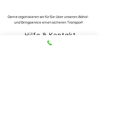
Gerne organisieren wir für Sie über unseren Abhol-
und Bringservice einen sicheren Transport
Hilfe & Kontakt
AGB
Datenschutz
Impressum
Fragen & Antworten
Unsere
Geschichte
Kontakt
Unsere
Services
Teppichreinigun
g
Teppichreparatu
r
Preise